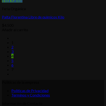
Vista Rápida
Feria Orgánica
Palta Florentina Libre de quimicos Kilo
$
4.500
Añadir al carrito
1
2
3
4
5
6
7
Políticas de la empresa
Politicas de Privacidad
Terminos y Condiciones
Información de Contacto