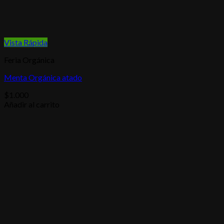
Vista Rápida
Feria Orgánica
Menta Orgánica atado
$
1.000
Añadir al carrito