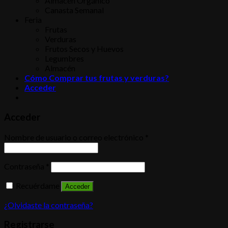
Almacén Orgánico
Canasta Semanal
Feria
Frutas
Verduras
Frutos Secos y Huevos
Legumbres
Almacén
Cómo Comprar tus frutas y verduras?
Acceder
Acceder
Nombre de usuario o correo electrónico
*
Contraseña
*
Recuérdame
Acceder
¿Olvidaste la contraseña?
Registrarse