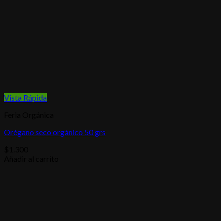
Vista Rápida
Feria Orgánica
Orégano seco orgánico 50 grs
$
1.300
Añadir al carrito