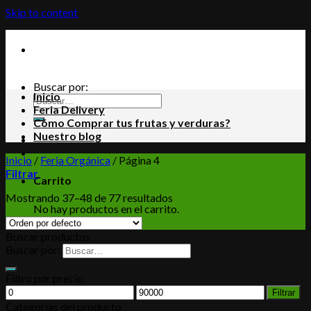
Skip to content
Buscar por:
Inicio
Feria Delivery
Cómo Comprar tus frutas y verduras?
Nuestro blog
Inicio
/
Feria Orgánica
/
Página 4
Filtrar
Carrito
Mostrando 37–48 de 77 resultados
No hay productos en el carrito.
Buscar productos
Buscar por:
Filtro por precio
Filtrar
Categorías del producto