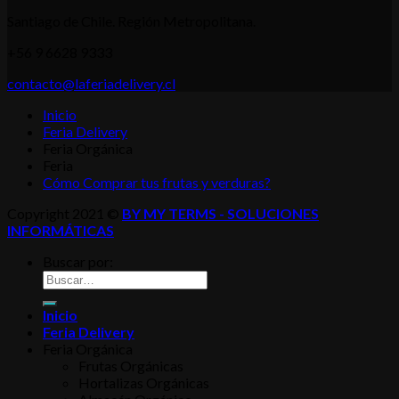
Santiago de Chile. Región Metropolitana.
+56 9 6628 9333
contacto@laferiadelivery.cl
Inicio
Feria Delivery
Feria Orgánica
Feria
Cómo Comprar tus frutas y verduras?
Copyright 2021 ©
BY MY TERMS - SOLUCIONES
INFORMÁTICAS
Buscar por:
Inicio
Feria Delivery
Feria Orgánica
Frutas Orgánicas
Hortalizas Orgánicas