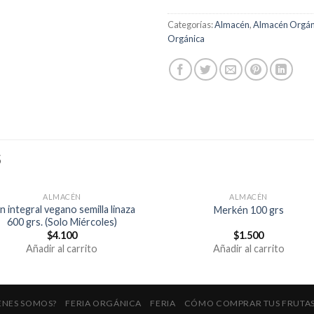
Categorías:
Almacén
,
Almacén Orgán
Orgánica
S
ALMACÉN
ALMACÉN
n integral vegano semilla linaza
Merkén 100 grs
600 grs. (Solo Miércoles)
$
4.100
$
1.500
Añadir al carrito
Añadir al carrito
ENES SOMOS?
FERIA ORGÁNICA
FERIA
CÓMO COMPRAR TUS FRUTAS