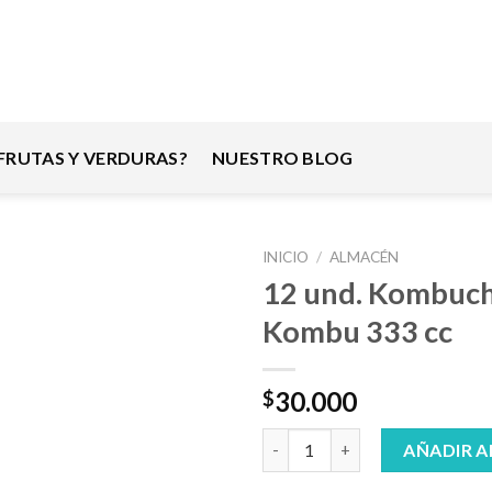
RUTAS Y VERDURAS?
NUESTRO BLOG
INICIO
/
ALMACÉN
12 und. Kombuch
Kombu 333 cc
30.000
$
12 und. Kombucha Natural Kom
AÑADIR A