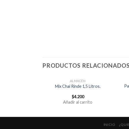
PRODUCTOS RELACIONADO
ACÉN
ALMACÉN
Pa
ado 100 grs
Mix Chai Rinde 1,5 Litros.
.500
$
4.200
al carrito
Añadir al carrito
INICIO
¿QUI