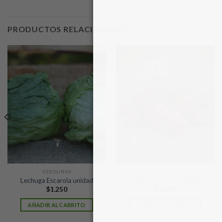
PRODUCTOS RELACIONADOS
VERDURAS
FERIA
Lechuga Escarola unidad
Tomates cherries 250 grs.
$
1.250
$
1.500
AÑADIR AL CARRITO
AÑADIR AL CARRITO