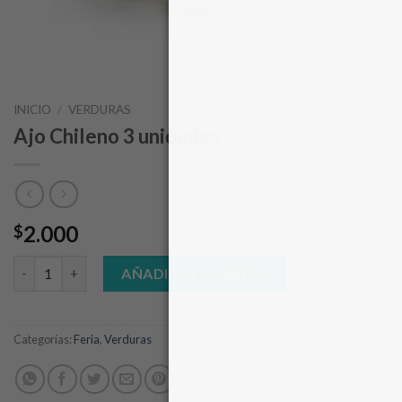
INICIO
/
VERDURAS
Ajo Chileno 3 unidades
2.000
$
Ajo Chileno 3 unidades cantidad
AÑADIR AL CARRITO
Categorías:
Feria
,
Verduras