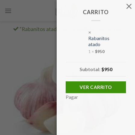
Skip
to
CARRITO
content
“Rabanitos atado” se ha añadido a tu carrito.
×
Rabanitos
atado
1 ×
$
950
Subtotal:
$
950
VER CARRITO
Pagar