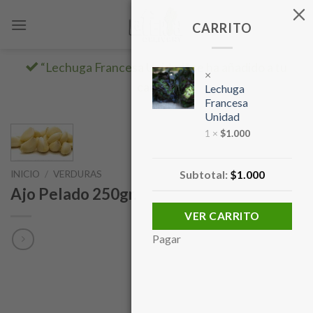
Skip
to
CARRITO
content
“Lechuga Francesa Unidad” se ha añadido a tu
×
carrito.
Lechuga
Francesa
Unidad
1 ×
$
1.000
Subtotal:
$
1.000
INICIO
/
VERDURAS
Ajo Pelado 250gr.
VER CARRITO
Pagar