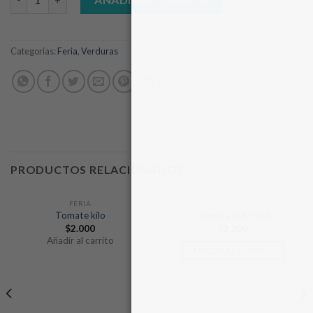
Categorías:
Feria
,
Verduras
PRODUCTOS RELACIONADOS
FERIA
FERIA
Tomate kilo
Jengibre 200 GRS
$
2.000
$
2.300
Añadir al carrito
AÑADIR AL CARRITO