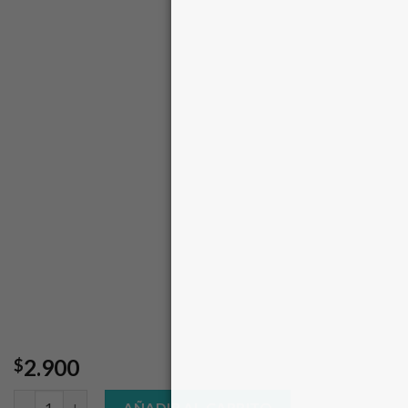
2.900
$
Ajo Pelado 250gr. cantidad
AÑADIR AL CARRITO