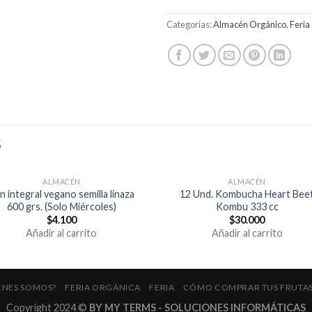
Categorías:
Almacén Orgánico
,
Feria
S
ALMACÉN
ALMACÉN
n integral vegano semilla linaza
12 Und. Kombucha Heart Bee
600 grs. (Solo Miércoles)
Kombu 333 cc
$
4.100
$
30.000
Añadir al carrito
Añadir al carrito
ENES SOMOS?
FERIA ORGÁNICA
FERIA
CÓMO COMPRAR TUS FRUTAS
Copyright 2024 ©
BY MY TERMS - SOLUCIONES INFORMÁTICAS