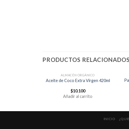
PRODUCTOS RELACIONADO
A SEMANAL
ALMACÉN ORGÁNICO
ca Individual (1
Pa
Aceite de Coco Extra Virgen 420ml
sona)
9.000
$
10.100
al carrito
Añadir al carrito
INICIO
¿QUI