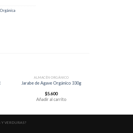
 Orgánica
ALMACÉN ORGÁNICO
t
Jarabe de Agave Orgánico 330g
$
5.600
Añadir al carrito
 Y VERDURAS?