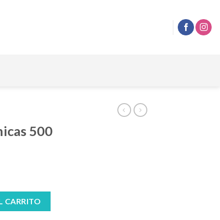
icas 500
antidad
L CARRITO