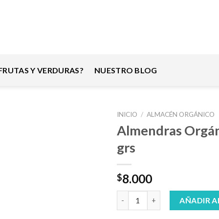
RUTAS Y VERDURAS?
NUESTRO BLOG
INICIO
/
ALMACÉN ORGÁNICO
Almendras Orgán
grs
8.000
$
Almendras Orgánicas 500 grs c
AÑADIR A