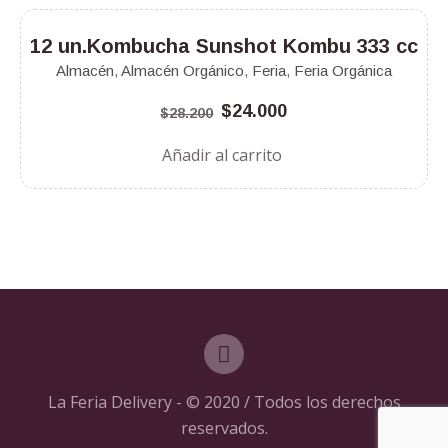
¡Oferta!
12 un.Kombucha Sunshot Kombu 333 cc
Almacén
,
Almacén Orgánico
,
Feria
,
Feria Orgánica
$
24.000
$
28.200
Añadir al carrito
La Feria Delivery - © 2020 / Todos los derechos
reservados.