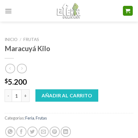
Skip
to
content
INICIO
/
FRUTAS
Maracuyá Kilo
5.200
$
Maracuyá Kilo cantidad
AÑADIR AL CARRITO
Categorías:
Feria
,
Frutas