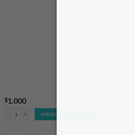
1.000
$
Rabanito Organico atado cantidad
AÑADIR AL CARRITO