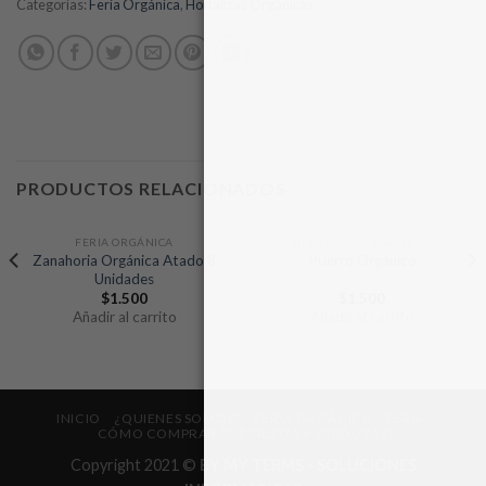
Categorías:
Feria Orgánica
,
Hortalizas Orgánicas
PRODUCTOS RELACIONADOS
FERIA ORGÁNICA
HORTALIZAS ORGÁNICAS
Zanahoria Orgánica Atado 8
Puerro Orgánico
Unidades
$
1.500
$
1.500
Añadir al carrito
Añadir al carrito
INICIO
¿QUIENES SOMOS?
FERIA ORGÁNICA
FERIA
CÓMO COMPRAR TUS FRUTAS Y VERDURAS?
Copyright 2021 ©
BY MY TERMS - SOLUCIONES