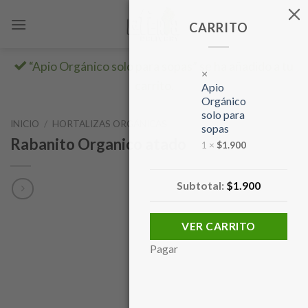
Skip
to
CARRITO
content
“Apio Orgánico solo para sopas” se ha añadido a tu
×
carrito.
Apio
Orgánico
solo para
INICIO
/
HORTALIZAS ORGÁNICAS
sopas
Rabanito Organico atado
1 ×
$
1.900
Subtotal:
$
1.900
VER CARRITO
Pagar