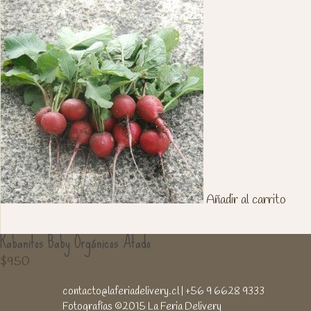
Añadir al carrito
Rabanitos Baby Orgánicos Atado
$
950
contacto@laferiadelivery.cl
| +56 9 6628 9333
Fotografías ©2015 La Feria Delivery