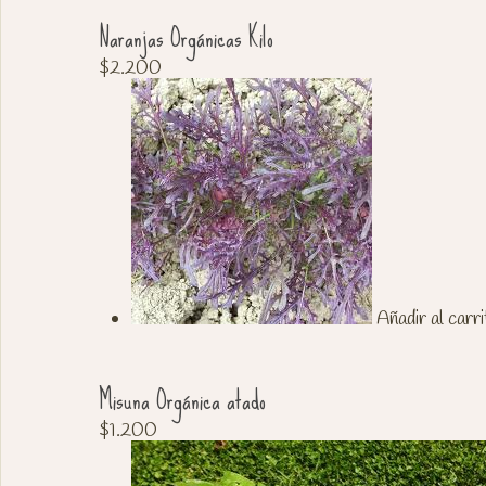
Naranjas Orgánicas Kilo
$
2.200
Añadir al carri
Misuna Orgánica atado
$
1.200