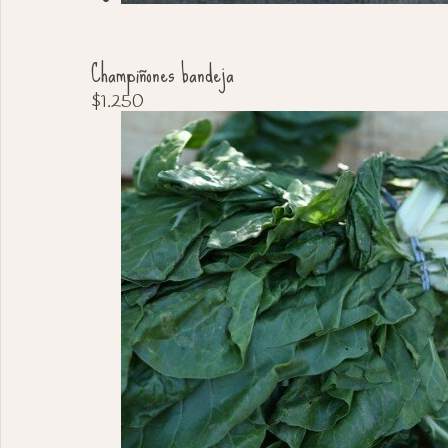
Champiñones bandeja
$
1.250