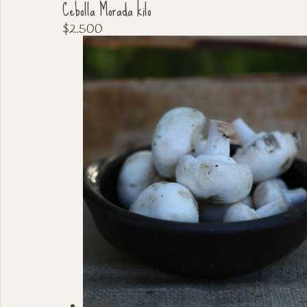
Cebolla Morada kilo
$
2.500