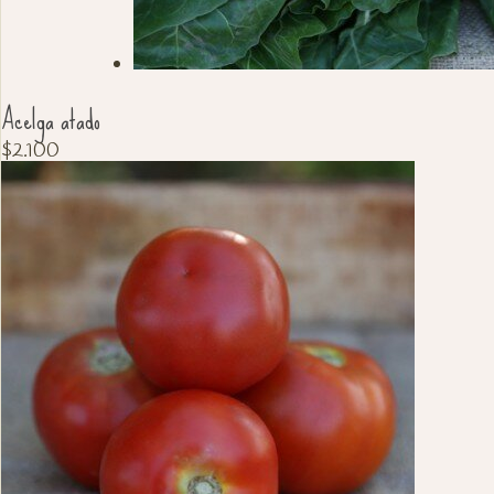
Acelga atado
$
2.100