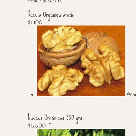
Añadir al carrito
Rúcula Orgánica atado
$
1.100
Añadi
Nueces Orgánicas 500 grs.
$
6.800