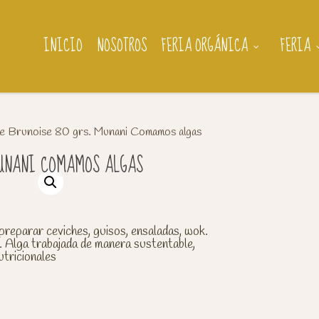
INICIO
NOSOTROS
FERIA ORGÁNICA
FERIA
 Brunoise 80 grs. Munani Comamos algas
MUNANI COMAMOS ALGAS
reparar ceviches, guisos, ensaladas, wok.
. Alga trabajada de manera sustentable,
utricionales