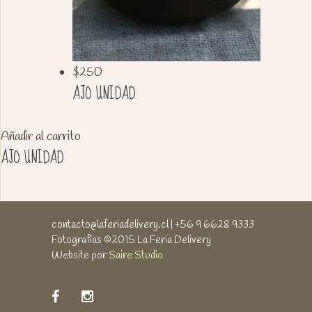
$
250
AJO UNIDAD
Añadir al carrito
AJO UNIDAD
contacto@laferiadelivery.cl
| +56 9 6628 9333
Fotografías ©2015 La Feria Delivery
Website por
Saire Studio