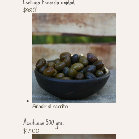
Lechuga Escarola unidad
$
980
Añadir al carrito
Aceitunas 500 grs.
$
1.900