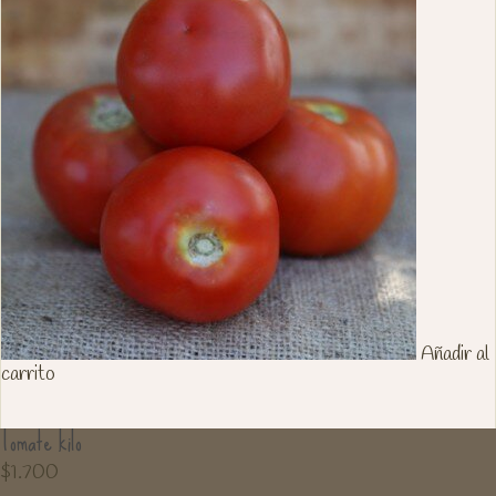
Añadir al
carrito
Tomate kilo
$
1.700