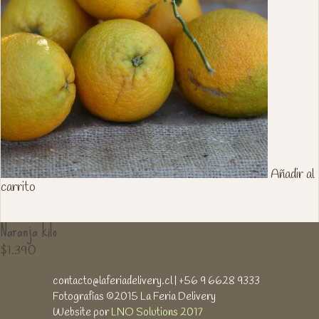
Añadir al
carrito
Naranja kilo
$
1.390
contacto@laferiadelivery.cl
| +56 9 6628 9333
Fotografías ©2015 La Feria Delivery
Website por
LNO Solutions 2017