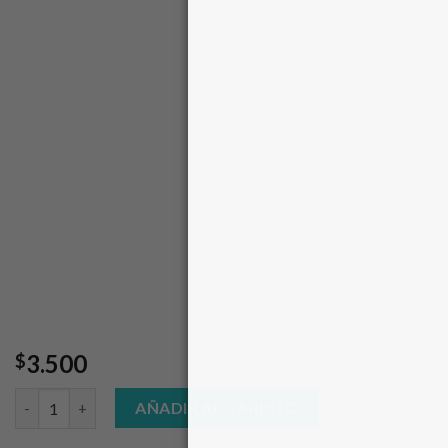
3.500
$
Pan integral vegano semilla linaza 700 grs. (Solo Miercoles) cant
AÑADIR AL CARRITO