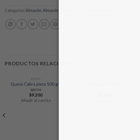
Categorías:
Almacén
,
Almacén Orgánico
,
Feria
,
Feria Orgánica
PRODUCTOS RELACIONADOS
FERIA
ALMACÉN
Queso Cabra pieza 500 grs
Orégano 100 Grs
aprox
$
9.200
$
1.490
Añadir al carrito
Añadir al carrito