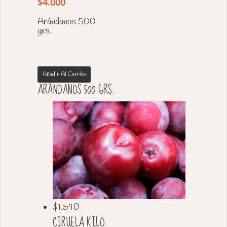
$
4.000
Arándanos 500
grs.
Añadir Al Carrito
ARÁNDANOS 500 GRS.
$
1.540
CIRUELA KILO