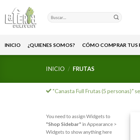
Skip
to
Buscar
content
por:
INICIO
¿QUIENES SOMOS?
CÓMO COMPRAR TUS F
INICIO
/
FRUTAS
“Canasta Full Frutas (5 personas)” se
You need to assign Widgets to
"Shop Sidebar"
in Appearance >
Widgets to show anything here