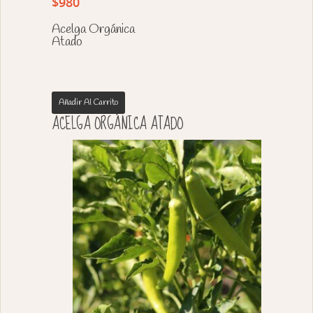
$
980
Acelga Orgánica
Atado
Añadir Al Carrito
ACELGA ORGÁNICA ATADO