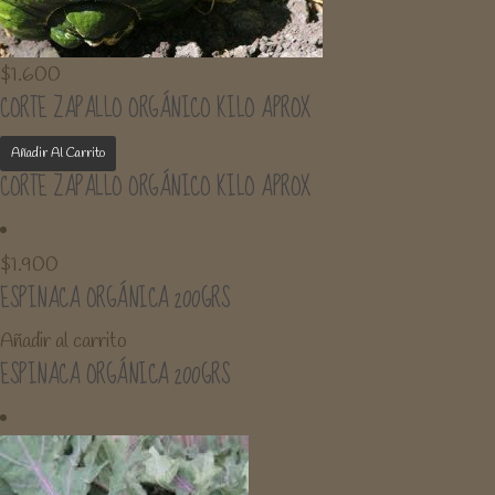
$
1.600
CORTE ZAPALLO ORGÁNICO KILO APROX
Añadir Al Carrito
CORTE ZAPALLO ORGÁNICO KILO APROX
$
1.900
ESPINACA ORGÁNICA 200GRS
Añadir al carrito
ESPINACA ORGÁNICA 200GRS