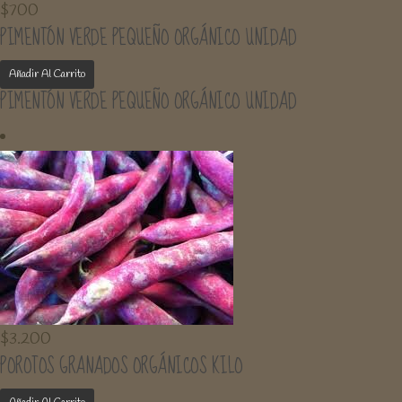
$
700
PIMENTÓN VERDE PEQUEÑO ORGÁNICO UNIDAD
Añadir Al Carrito
PIMENTÓN VERDE PEQUEÑO ORGÁNICO UNIDAD
$
3.200
POROTOS GRANADOS ORGÁNICOS KILO