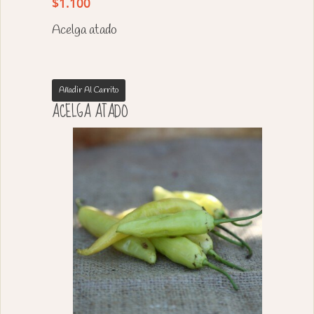
$
1.100
Acelga atado
Añadir Al Carrito
ACELGA ATADO