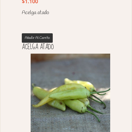
$
1.100
Acelga atado
Añadir Al Carrito
ACELGA ATADO